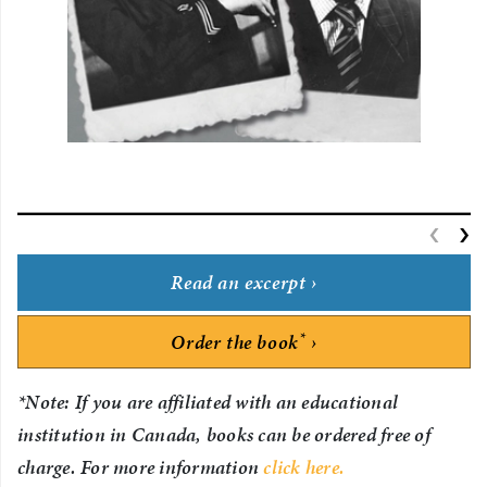
‹
P
›
Read an excerpt
*
Order the book
*Note: If you are affiliated with an educational
institution in Canada, books can be ordered free of
charge. For more information
click here.