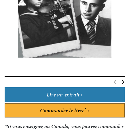
‹
P
›
Lire un extrait
*
Commander le livre
*Si vous enseignez au Canada, vous pouvez commander