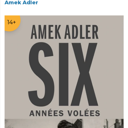
Amek Adler
14+