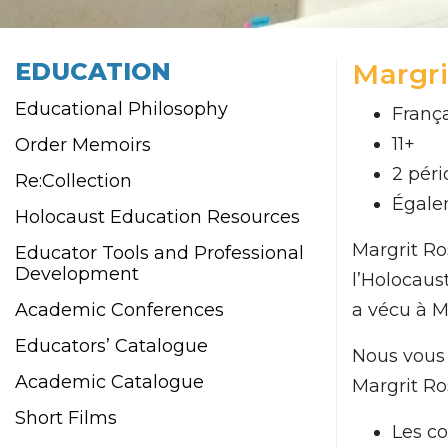
EDUCATION
Margr
Educational Philosophy
Franç
11+
Order Memoirs
2 péri
Re:Collection
Égale
Holocaust Education Resources
Margrit Ro
Educator Tools and Professional
Development
l’Holocaus
Academic Conferences
a vécu à M
Educators’ Catalogue
Nous vous 
Academic Catalogue
Margrit Ro
Short Films
Les co