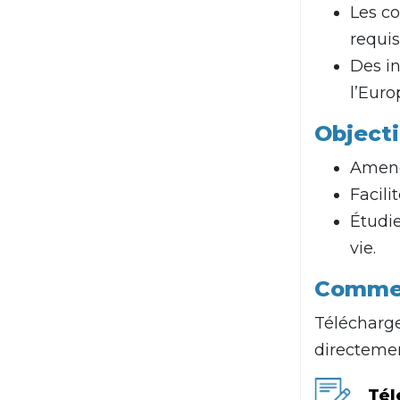
Les co
requis
Des in
l’Euro
Objecti
Amener
Facili
Étudie
vie.
Comment
Télécharg
directeme
Tél