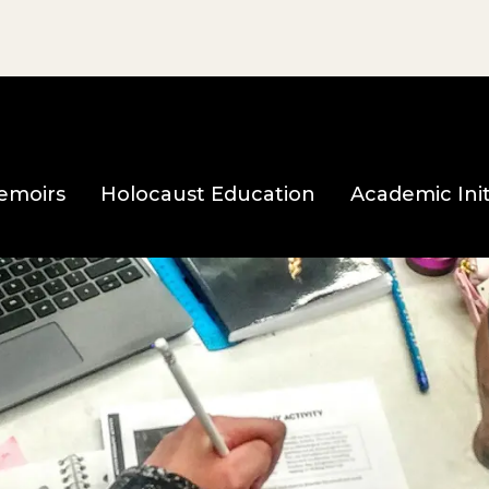
e page
emoirs
Holocaust Education
Academic Init