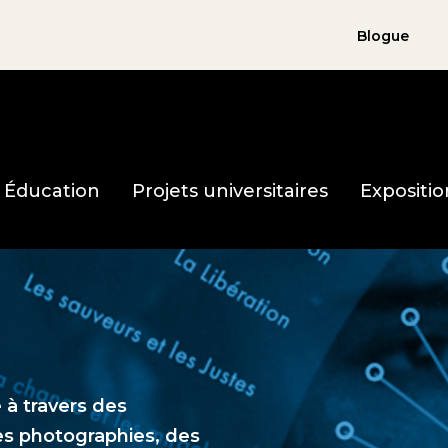
Blogue
holocauste page d'accueil
Éducation
Projets universitaires
Expositio
 à travers des
es photographies, des