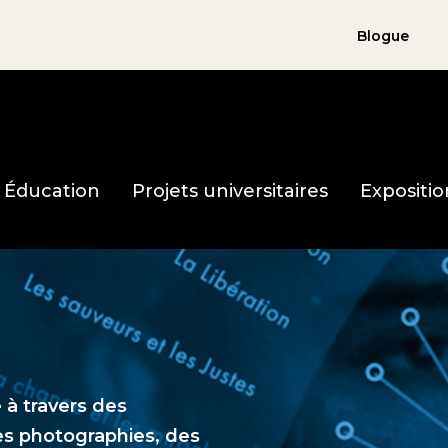
Blogue
holocauste page d'accueil
Éducation
Projets universitaires
Expositio
 à travers des
es photographies, des