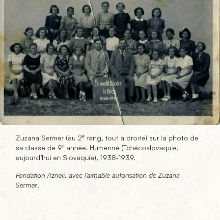
e
Zuzana Sermer
(au 2
rang, tout à droite) sur la photo de
e
sa classe de 9
année. Humenné (Tchécoslovaquie,
aujourd’hui en Slovaquie), 1938-1939.
Fondation Azrieli, avec l’aimable autorisation de Zuzana
Sermer
.